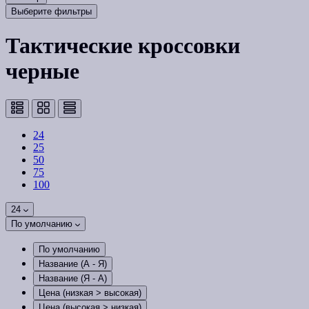
Выберите фильтры
Тактические кроссовки
черные
24
25
50
75
100
24
По умолчанию
По умолчанию
Название (А - Я)
Название (Я - А)
Цена (низкая > высокая)
Цена (высокая > низкая)