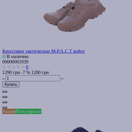
Кроссовки тактические M-P.A.C.T койот
В наличии
00000001939
0
1290 грн
-7 %
1200 грн
Купить
Акция
Популярный