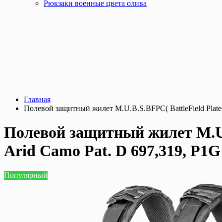
Рюкзаки военные цвета олива
Главная
Полевой защитный жилет M.U.B.S.BFPC( BattleField PlateCar
Полевой защитный жилет M.U.B.
Arid Camo Pat. D 697,319, P1G
Популярный