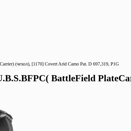
rier) (чехол), [1170] Covert Arid Camo Pat. D 697,319, P1G
S.BFPC( BattleField PlateCarri