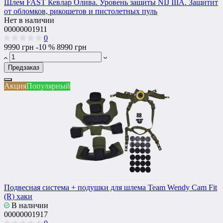
Шлем FAST Кевлар Олива. Уровень защиты NIJ IIIA. Защитит
от обломков, рикошетов и пистолетных пуль
Нет в наличии
00000001911
0
9990 грн
-10 %
8990 грн
Предзаказ
Акция
Популярный
Подвесная система + подушки для шлема Team Wendy Cam Fit
(R) хаки
В наличии
00000001917