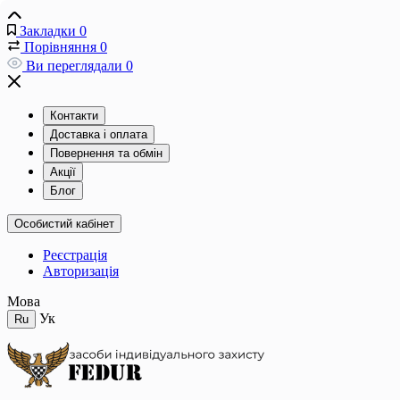
Закладки
0
Порівняння
0
Ви переглядали
0
Контакти
Доставка і оплата
Повернення та обмін
Акції
Блог
Особистий кабінет
Реєстрація
Авторизація
Мова
Ук
Ru