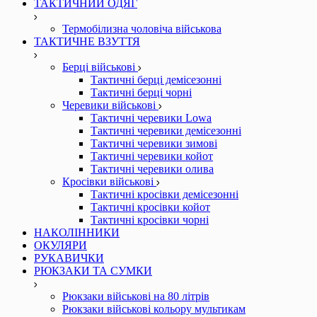
ТАКТИЧНИЙ ОДЯГ
Термобілизна чоловіча військова
ТАКТИЧНЕ ВЗУТТЯ
Берці військові
Тактичні берці демісезонні
Тактичні берці чорні
Черевики військові
Тактичні черевики Lowa
Тактичні черевики демісезонні
Тактичні черевики зимові
Тактичні черевики койот
Тактичні черевики олива
Кросівки військові
Тактичні кросівки демісезонні
Тактичні кросівки койот
Тактичні кросівки чорні
НАКОЛІННИКИ
ОКУЛЯРИ
РУКАВИЧКИ
РЮКЗАКИ ТА СУМКИ
Рюкзаки військові на 80 літрів
Рюкзаки військові кольору мультикам