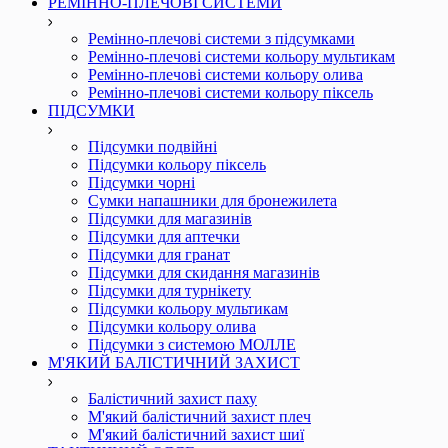
РЕМІННО-ПЛЕЧОВІ СИСТЕМИ
Ремінно-плечові системи з підсумками
Ремінно-плечові системи кольору мультикам
Ремінно-плечові системи кольору олива
Ремінно-плечові системи кольору піксель
ПІДСУМКИ
Підсумки подвійні
Підсумки кольору піксель
Підсумки чорні
Сумки напашники для бронежилета
Підсумки для магазинів
Підсумки для аптечки
Підсумки для гранат
Підсумки для скидання магазинів
Підсумки для турнікету
Підсумки кольору мультикам
Підсумки кольору олива
Підсумки з системою МОЛЛЕ
М'ЯКИЙ БАЛІСТИЧНИЙ ЗАХИСТ
Балістичний захист паху
М'який балістичний захист плеч
М'який балістичний захист шиї