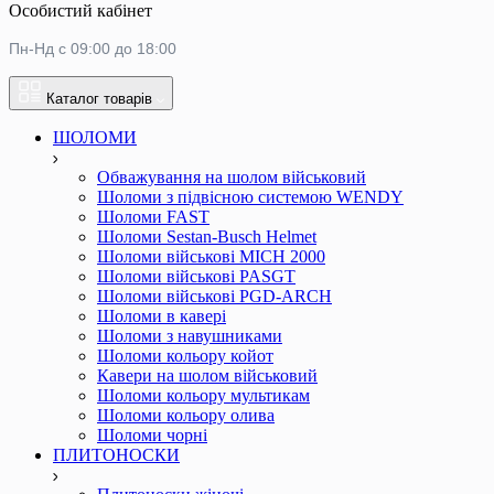
Особистий кабінет
Пн-Нд с 09:00 до 18:00
Каталог товарів
ШОЛОМИ
Обважування на шолом військовий
Шоломи з підвісною системою WENDY
Шоломи FAST
Шоломи Sestan-Busch Helmet
Шоломи військові MICH 2000
Шоломи військові PASGT
Шоломи військові PGD-ARCH
Шоломи в кавері
Шоломи з навушниками
Шоломи кольору койот
Кавери на шолом військовий
Шоломи кольору мультикам
Шоломи кольору олива
Шоломи чорні
ПЛИТОНОСКИ