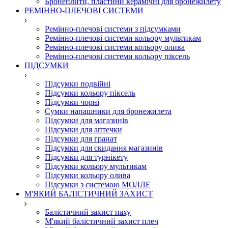
Бронеплити, пластини керамічні для бронежилету
РЕМІННО-ПЛЕЧОВІ СИСТЕМИ
Ремінно-плечові системи з підсумками
Ремінно-плечові системи кольору мультикам
Ремінно-плечові системи кольору олива
Ремінно-плечові системи кольору піксель
ПІДСУМКИ
Підсумки подвійні
Підсумки кольору піксель
Підсумки чорні
Сумки напашники для бронежилета
Підсумки для магазинів
Підсумки для аптечки
Підсумки для гранат
Підсумки для скидання магазинів
Підсумки для турнікету
Підсумки кольору мультикам
Підсумки кольору олива
Підсумки з системою МОЛЛЕ
М'ЯКИЙ БАЛІСТИЧНИЙ ЗАХИСТ
Балістичний захист паху
М'який балістичний захист плеч