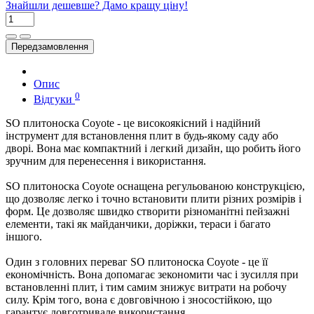
Знайшли дешевше? Дамо кращу ціну!
Передзамовлення
Опис
0
Відгуки
SO плитоноска Coyote - це високоякісний і надійний
інструмент для встановлення плит в будь-якому саду або
дворі. Вона має компактний і легкий дизайн, що робить його
зручним для перенесення і використання.
SO плитоноска Coyote оснащена регульованою конструкцією,
що дозволяє легко і точно встановити плити різних розмірів і
форм. Це дозволяє швидко створити різноманітні пейзажні
елементи, такі як майданчики, доріжки, тераси і багато
іншого.
Один з головних переваг SO плитоноска Coyote - це її
економічність. Вона допомагає зекономити час і зусилля при
встановленні плит, і тим самим знижує витрати на робочу
силу. Крім того, вона є довговічною і зносостійкою, що
гарантує довготривале використання.