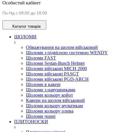
Особистий кабінет
Пн-Нд с 09:00 до 18:00
Каталог товарів
ШОЛОМИ
Обважування на шолом військовий
Шоломи з підвісною системою WENDY
Шоломи FAST
Шоломи Sestan-Busch Helmet
Шоломи військові MICH 2000
Шоломи військові PASGT
Шоломи військові PGD-ARCH
Шоломи в кавері
Шоломи з навушниками
Шоломи кольору койот
Кавери на шолом військовий
Шоломи кольору мультикам
Шоломи кольору олива
Шоломи чорні
ПЛИТОНОСКИ