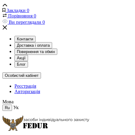
Закладки
0
Порівняння
0
Ви переглядали
0
Контакти
Доставка і оплата
Повернення та обмін
Акції
Блог
Особистий кабінет
Реєстрація
Авторизація
Мова
Ук
Ru