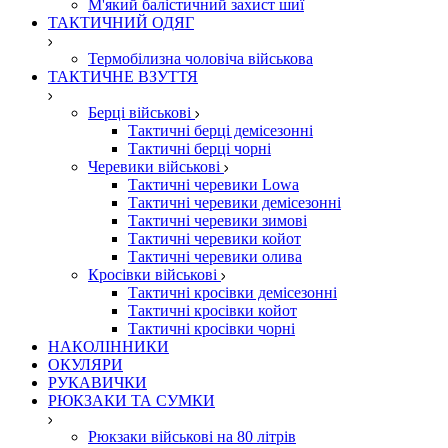
М'який балістичний захист шиї
ТАКТИЧНИЙ ОДЯГ
Термобілизна чоловіча військова
ТАКТИЧНЕ ВЗУТТЯ
Берці військові
Тактичні берці демісезонні
Тактичні берці чорні
Черевики військові
Тактичні черевики Lowa
Тактичні черевики демісезонні
Тактичні черевики зимові
Тактичні черевики койот
Тактичні черевики олива
Кросівки військові
Тактичні кросівки демісезонні
Тактичні кросівки койот
Тактичні кросівки чорні
НАКОЛІННИКИ
ОКУЛЯРИ
РУКАВИЧКИ
РЮКЗАКИ ТА СУМКИ
Рюкзаки військові на 80 літрів