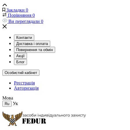
Закладки
0
Порівняння
0
Ви переглядали
0
Контакти
Доставка і оплата
Повернення та обмін
Акції
Блог
Особистий кабінет
Реєстрація
Авторизація
Мова
Ук
Ru