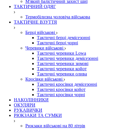
М'який балістичний захист шиї
ТАКТИЧНИЙ ОДЯГ
Термобілизна чоловіча військова
ТАКТИЧНЕ ВЗУТТЯ
Берці військові
Тактичні берці демісезонні
Тактичні берці чорні
Черевики військові
Тактичні черевики Lowa
Тактичні черевики демісезонні
Тактичні черевики зимові
Тактичні черевики койот
Тактичні черевики олива
Кросівки військові
Тактичні кросівки демісезонні
Тактичні кросівки койот
Тактичні кросівки чорні
НАКОЛІННИКИ
ОКУЛЯРИ
РУКАВИЧКИ
РЮКЗАКИ ТА СУМКИ
Рюкзаки військові на 80 літрів