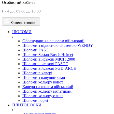
Особистий кабінет
Пн-Нд с 09:00 до 18:00
Каталог товарів
ШОЛОМИ
Обважування на шолом військовий
Шоломи з підвісною системою WENDY
Шоломи FAST
Шоломи Sestan-Busch Helmet
Шоломи військові MICH 2000
Шоломи військові PASGT
Шоломи військові PGD-ARCH
Шоломи в кавері
Шоломи з навушниками
Шоломи кольору койот
Кавери на шолом військовий
Шоломи кольору мультикам
Шоломи кольору олива
Шоломи чорні
ПЛИТОНОСКИ