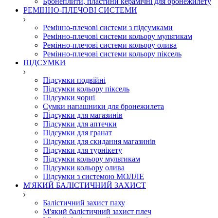
Бронеплити, пластини керамічні для бронежилету
РЕМІННО-ПЛЕЧОВІ СИСТЕМИ
Ремінно-плечові системи з підсумками
Ремінно-плечові системи кольору мультикам
Ремінно-плечові системи кольору олива
Ремінно-плечові системи кольору піксель
ПІДСУМКИ
Підсумки подвійні
Підсумки кольору піксель
Підсумки чорні
Сумки напашники для бронежилета
Підсумки для магазинів
Підсумки для аптечки
Підсумки для гранат
Підсумки для скидання магазинів
Підсумки для турнікету
Підсумки кольору мультикам
Підсумки кольору олива
Підсумки з системою МОЛЛЕ
М'ЯКИЙ БАЛІСТИЧНИЙ ЗАХИСТ
Балістичний захист паху
М'який балістичний захист плеч