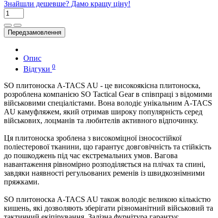
Знайшли дешевше? Дамо кращу ціну!
Передзамовлення
Опис
0
Відгуки
SO плитоноска A-TACS AU - це високоякісна плитоноска,
розроблена компанією SO Tactical Gear в співпраці з відомими
військовими спеціалістами. Вона володіє унікальним A-TACS
AU камуфляжем, який отримав широку популярність серед
військових, лоцманів та любителів активного відпочинку.
Ця плитоноска зроблена з високоміцної ізносостійкої
поліестерової тканини, що гарантує довговічність та стійкість
до пошкоджень під час екстремальних умов. Вагова
навантаження рівномірно розподіляється на плічах та спині,
завдяки наявності регульованих ременів із швидкознімними
пряжками.
SO плитоноска A-TACS AU також володіє великою кількістю
кишень, які дозволяють зберігати різноманітний військовий та
тактичний екіпірування. Залізна фурнітура гарантує