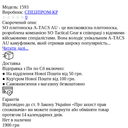
Модель:
1593
Виробник:
СПЕЦПРОМ-КР
0
Скорочений опис
SO плитоноска A-TACS AU - це високоякісна плитоноска,
розроблена компанією SO Tactical Gear в співпраці з відомими
військовими спеціалістами. Вона володіє унікальним A-TACS
AU камуфляжем, який отримав широку популярність...
Читати далі...
Доставка
Відправка з Пн по Сб включно:
● На відділення Нової Пошти від 50 грн.
● Кур'єром Нової Пошти від 100 грн.
● Самовивезення з магазину безкоштовно
Гарантія
Відповідно до ст. 9 Закону України «Про захист прав
споживачів» ви можете повернути або обміняти товар
протягом 14 календарних днів.
Нет в наличии
1900 грн