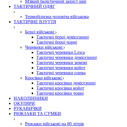
М'який балістичний захист шиї
ТАКТИЧНИЙ ОДЯГ
Термобілизна чоловіча військова
ТАКТИЧНЕ ВЗУТТЯ
Берці військові
Тактичні берці демісезонні
Тактичні берці чорні
Черевики військові
Тактичні черевики Lowa
Тактичні черевики демісезонні
Тактичні черевики зимові
Тактичні черевики койот
Тактичні черевики олива
Кросівки військові
Тактичні кросівки демісезонні
Тактичні кросівки койот
Тактичні кросівки чорні
НАКОЛІННИКИ
ОКУЛЯРИ
РУКАВИЧКИ
РЮКЗАКИ ТА СУМКИ
Рюкзаки військові на 80 літрів