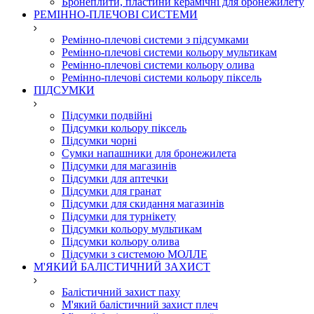
Бронеплити, пластини керамічні для бронежилету
РЕМІННО-ПЛЕЧОВІ СИСТЕМИ
Ремінно-плечові системи з підсумками
Ремінно-плечові системи кольору мультикам
Ремінно-плечові системи кольору олива
Ремінно-плечові системи кольору піксель
ПІДСУМКИ
Підсумки подвійні
Підсумки кольору піксель
Підсумки чорні
Сумки напашники для бронежилета
Підсумки для магазинів
Підсумки для аптечки
Підсумки для гранат
Підсумки для скидання магазинів
Підсумки для турнікету
Підсумки кольору мультикам
Підсумки кольору олива
Підсумки з системою МОЛЛЕ
М'ЯКИЙ БАЛІСТИЧНИЙ ЗАХИСТ
Балістичний захист паху
М'який балістичний захист плеч