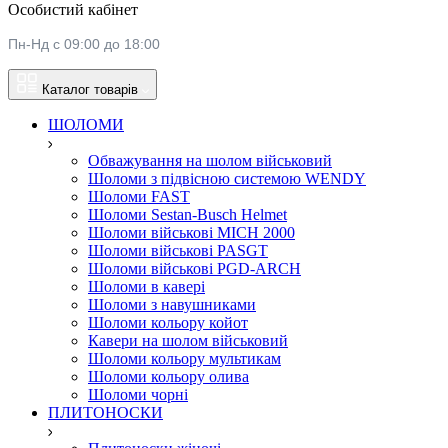
Особистий кабінет
Пн-Нд с 09:00 до 18:00
Каталог товарів
ШОЛОМИ
Обважування на шолом військовий
Шоломи з підвісною системою WENDY
Шоломи FAST
Шоломи Sestan-Busch Helmet
Шоломи військові MICH 2000
Шоломи військові PASGT
Шоломи військові PGD-ARCH
Шоломи в кавері
Шоломи з навушниками
Шоломи кольору койот
Кавери на шолом військовий
Шоломи кольору мультикам
Шоломи кольору олива
Шоломи чорні
ПЛИТОНОСКИ