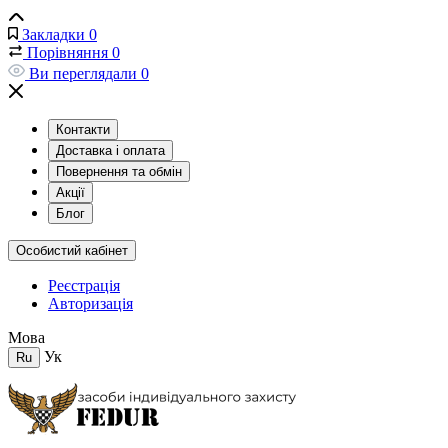
Закладки
0
Порівняння
0
Ви переглядали
0
Контакти
Доставка і оплата
Повернення та обмін
Акції
Блог
Особистий кабінет
Реєстрація
Авторизація
Мова
Ук
Ru