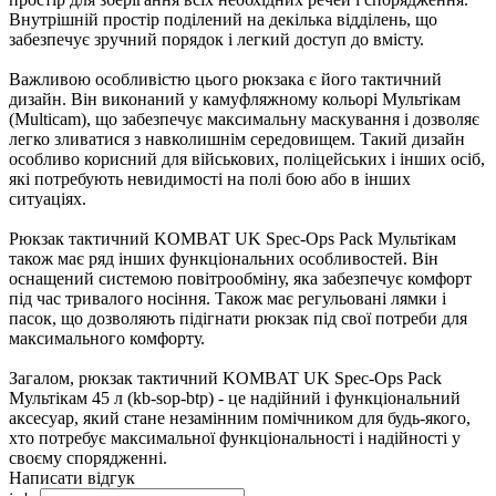
Внутрішній простір поділений на декілька відділень, що
забезпечує зручний порядок і легкий доступ до вмісту.
Важливою особливістю цього рюкзака є його тактичний
дизайн. Він виконаний у камуфляжному кольорі Мультікам
(Multicam), що забезпечує максимальну маскування і дозволяє
легко зливатися з навколишнім середовищем. Такий дизайн
особливо корисний для військових, поліцейських і інших осіб,
які потребують невидимості на полі бою або в інших
ситуаціях.
Рюкзак тактичний KOMBAT UK Spec-Ops Pack Мультікам
також має ряд інших функціональних особливостей. Він
оснащений системою повітрообміну, яка забезпечує комфорт
під час тривалого носіння. Також має регульовані лямки і
пасок, що дозволяють підігнати рюкзак під свої потреби для
максимального комфорту.
Загалом, рюкзак тактичний KOMBAT UK Spec-Ops Pack
Мультікам 45 л (kb-sop-btp) - це надійний і функціональний
аксесуар, який стане незамінним помічником для будь-якого,
хто потребує максимальної функціональності і надійності у
своєму спорядженні.
Написати відгук