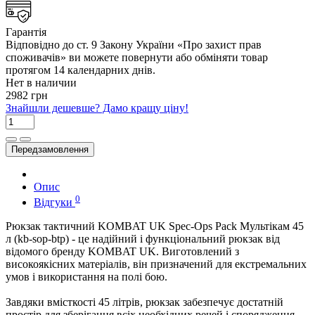
Гарантія
Відповідно до ст. 9 Закону України «Про захист прав
споживачів» ви можете повернути або обміняти товар
протягом 14 календарних днів.
Нет в наличии
2982 грн
Знайшли дешевше? Дамо кращу ціну!
Передзамовлення
Опис
0
Відгуки
Рюкзак тактичний KOMBAT UK Spec-Ops Pack Мультікам 45
л (kb-sop-btp) - це надійний і функціональний рюкзак від
відомого бренду KOMBAT UK. Виготовлений з
високоякісних матеріалів, він призначений для екстремальних
умов і використання на полі бою.
Завдяки вмісткості 45 літрів, рюкзак забезпечує достатній
простір для зберігання всіх необхідних речей і спорядження.