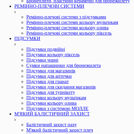
Бронеплити, пластини керамічні для бронежилету
РЕМІННО-ПЛЕЧОВІ СИСТЕМИ
Ремінно-плечові системи з підсумками
Ремінно-плечові системи кольору мультикам
Ремінно-плечові системи кольору олива
Ремінно-плечові системи кольору піксель
ПІДСУМКИ
Підсумки подвійні
Підсумки кольору піксель
Підсумки чорні
Сумки напашники для бронежилета
Підсумки для магазинів
Підсумки для аптечки
Підсумки для гранат
Підсумки для скидання магазинів
Підсумки для турнікету
Підсумки кольору мультикам
Підсумки кольору олива
Підсумки з системою МОЛЛЕ
М'ЯКИЙ БАЛІСТИЧНИЙ ЗАХИСТ
Балістичний захист паху
М'який балістичний захист плеч