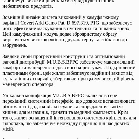
забезпечує високий рівень захисту від куль та інших
небезпечних предметів.
Зовнішній дизайн жилета виконаний у камуфляжному
варіанті Covert Arid Camo Pat. D 697,319, P1G, що забезпечує
його ефективне маскування в пустельних та піщаних зонах.
Цей камуфляжний модуль додає зброяристому образу,
вирізняється високою якістю друк-патерну та стійкістю до
забруднень.
Завдяки своїй прогресивній конструкції та оптимізованій
ваговій дистрибуції, M.U.B.S.BFPC забезпечує максимальний
комфорт та маневреність для свого користувача. Підкріплений
пластинами броні, цей жилет забезпечує надійний захист від
куль та інших снарядів, зберігаючи при цьому високий рівень
маневреності оператора.
Унікальна модифікація M.U.B.S.BFPC включає в себе
перехідний системний інтерфейс, що дозволяє встановлювати
різноманітні додаткові аксесуари та спорядження, такі як
кишені для магазинів, гранати та медичні комплекти. Крім
того, жилет оснащений інтегрованою системою кріплення для
гідропака, що забезпечує необхідну гідрацію під час довгих
місій.