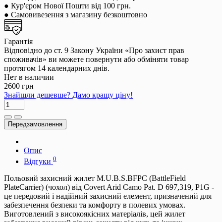
● Кур'єром Нової Пошти від 100 грн.
● Самовивезення з магазину безкоштовно
Гарантія
Відповідно до ст. 9 Закону України «Про захист прав
споживачів» ви можете повернути або обміняти товар
протягом 14 календарних днів.
Нет в наличии
2600 грн
Знайшли дешевше? Дамо кращу ціну!
Передзамовлення
Опис
0
Відгуки
Польовий захисний жилет M.U.B.S.BFPC (BattleField
PlateCarrier) (чохол) від Covert Arid Camo Pat. D 697,319, P1G -
це передовий і надійний захисний елемент, призначений для
забезпечення безпеки та комфорту в полевих умовах.
Виготовлений з високоякісних матеріалів, цей жилет