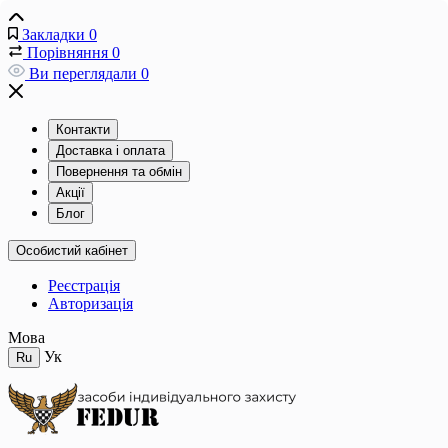
Закладки
0
Порівняння
0
Ви переглядали
0
Контакти
Доставка і оплата
Повернення та обмін
Акції
Блог
Особистий кабінет
Реєстрація
Авторизація
Мова
Ук
Ru