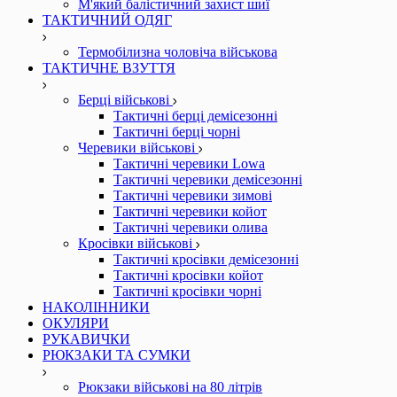
М'який балістичний захист шиї
ТАКТИЧНИЙ ОДЯГ
Термобілизна чоловіча військова
ТАКТИЧНЕ ВЗУТТЯ
Берці військові
Тактичні берці демісезонні
Тактичні берці чорні
Черевики військові
Тактичні черевики Lowa
Тактичні черевики демісезонні
Тактичні черевики зимові
Тактичні черевики койот
Тактичні черевики олива
Кросівки військові
Тактичні кросівки демісезонні
Тактичні кросівки койот
Тактичні кросівки чорні
НАКОЛІННИКИ
ОКУЛЯРИ
РУКАВИЧКИ
РЮКЗАКИ ТА СУМКИ
Рюкзаки військові на 80 літрів