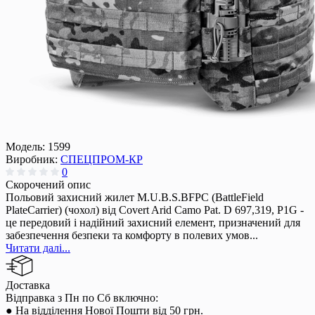
Модель:
1599
Виробник:
СПЕЦПРОМ-КР
0
Скорочений опис
Польовий захисний жилет M.U.B.S.BFPC (BattleField
PlateCarrier) (чохол) від Covert Arid Camo Pat. D 697,319, P1G -
це передовий і надійний захисний елемент, призначений для
забезпечення безпеки та комфорту в полевих умов...
Читати далі...
Доставка
Відправка з Пн по Сб включно:
● На відділення Нової Пошти від 50 грн.