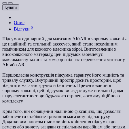
Купити
Опис
0
Відгуки
Підсумок одинарний для магазину АК/AR в чорному кольорі -
це надійний та стильний аксесуар, який стане незамінним
помічником для кожного власника зброї. Виготовлений з
високоякісного матеріалу, цей підсумок забезпечує
максимальну захист та комфорт під час перенесення магазину
АК або AR.
Першокласна конструкція підсумка гарантує його міцність та
тривалу службу. Внутрішній простір досить просторий, щоб
зберігати магазин зручно й безпечно. Презентований в
чорному кольорі, цей підсумок виглядає дуже стильно і додає
шару елегантності до будь-якого стрілецького амуніційного
комплекту.
Крім того, він оснащений надійною фіксацією, що дозволяє
забезпечити стабільне тримання магазину під час руху.
Додатковим плюсом є можливість кріплення підсумка до
ременя або жилету завдяки спеціальним карабінам або петлям.