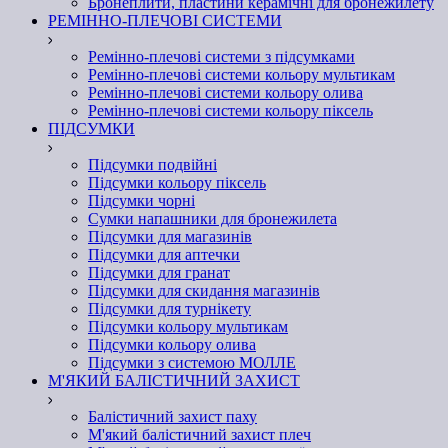
Бронеплити, пластини керамічні для бронежилету
РЕМІННО-ПЛЕЧОВІ СИСТЕМИ
Ремінно-плечові системи з підсумками
Ремінно-плечові системи кольору мультикам
Ремінно-плечові системи кольору олива
Ремінно-плечові системи кольору піксель
ПІДСУМКИ
Підсумки подвійні
Підсумки кольору піксель
Підсумки чорні
Сумки напашники для бронежилета
Підсумки для магазинів
Підсумки для аптечки
Підсумки для гранат
Підсумки для скидання магазинів
Підсумки для турнікету
Підсумки кольору мультикам
Підсумки кольору олива
Підсумки з системою МОЛЛЕ
М'ЯКИЙ БАЛІСТИЧНИЙ ЗАХИСТ
Балістичний захист паху
М'який балістичний захист плеч