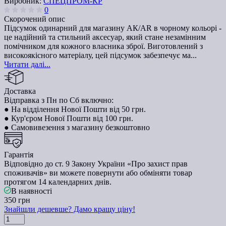
Виробник:
СПЕЦПРОМ-КР
0
Скорочений опис
Підсумок одинарний для магазину АК/AR в чорному кольорі -
це надійний та стильний аксесуар, який стане незамінним
помічником для кожного власника зброї. Виготовлений з
високоякісного матеріалу, цей підсумок забезпечує ма...
Читати далі...
Доставка
Відправка з Пн по Сб включно:
● На відділення Нової Пошти від 50 грн.
● Кур'єром Нової Пошти від 100 грн.
● Самовивезення з магазину безкоштовно
Гарантія
Відповідно до ст. 9 Закону України «Про захист прав
споживачів» ви можете повернути або обміняти товар
протягом 14 календарних днів.
В наявності
350 грн
Знайшли дешевше? Дамо кращу ціну!