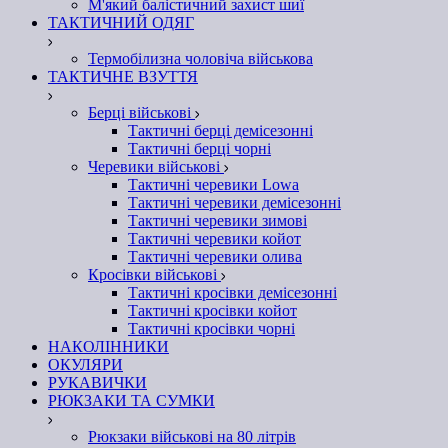
М'який балістичний захист шиї
ТАКТИЧНИЙ ОДЯГ
Термобілизна чоловіча військова
ТАКТИЧНЕ ВЗУТТЯ
Берці військові
Тактичні берці демісезонні
Тактичні берці чорні
Черевики військові
Тактичні черевики Lowa
Тактичні черевики демісезонні
Тактичні черевики зимові
Тактичні черевики койот
Тактичні черевики олива
Кросівки військові
Тактичні кросівки демісезонні
Тактичні кросівки койот
Тактичні кросівки чорні
НАКОЛІННИКИ
ОКУЛЯРИ
РУКАВИЧКИ
РЮКЗАКИ ТА СУМКИ
Рюкзаки військові на 80 літрів