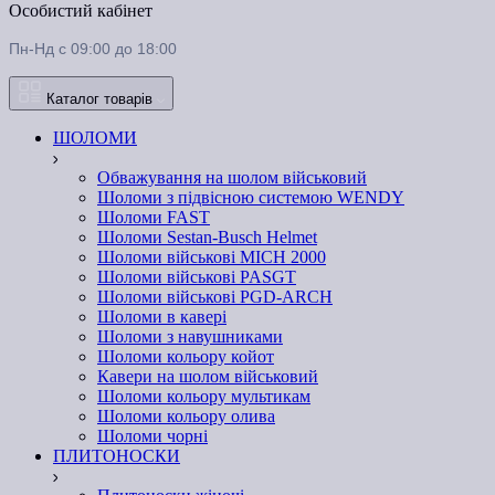
Особистий кабінет
Пн-Нд с 09:00 до 18:00
Каталог товарів
ШОЛОМИ
Обважування на шолом військовий
Шоломи з підвісною системою WENDY
Шоломи FAST
Шоломи Sestan-Busch Helmet
Шоломи військові MICH 2000
Шоломи військові PASGT
Шоломи військові PGD-ARCH
Шоломи в кавері
Шоломи з навушниками
Шоломи кольору койот
Кавери на шолом військовий
Шоломи кольору мультикам
Шоломи кольору олива
Шоломи чорні
ПЛИТОНОСКИ