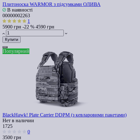
Плитоноска WARMOR з підсумками ОЛИВА
В наявності
00000002263
1
5900 грн
-22 %
4590 грн
Купити
Популярний
BlackHawk! Plate Carrier DDPM (з кевларовими пакетами)
Нет в наличии
1725
0
3500 грн