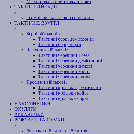
М'який балістичний захист шиї
ТАКТИЧНИЙ ОДЯГ
Термобілизна чоловіча військова
ТАКТИЧНЕ ВЗУТТЯ
Берці військові
Тактичні берці демісезонні
Тактичні берці чорні
Черевики військові
Тактичні черевики Lowa
Тактичні черевики демісезонні
Тактичні черевики зимові
Тактичні черевики койот
Тактичні черевики олива
Кросівки військові
Тактичні кросівки демісезонні
Тактичні кросівки койот
Тактичні кросівки чорні
НАКОЛІННИКИ
ОКУЛЯРИ
РУКАВИЧКИ
РЮКЗАКИ ТА СУМКИ
Рюкзаки військові на 80 літрів