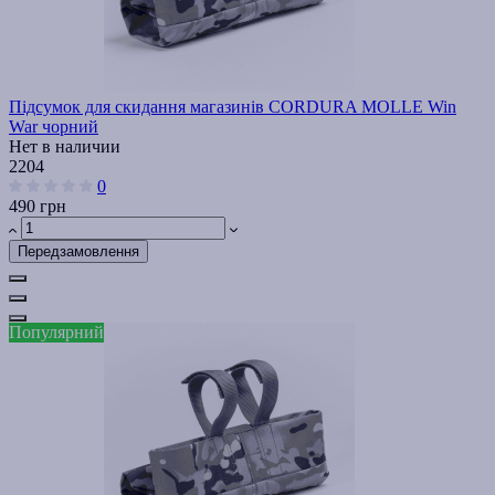
Підсумок для скидання магазинів CORDURA MOLLE Win
War чорний
Нет в наличии
2204
0
490 грн
Передзамовлення
Популярний