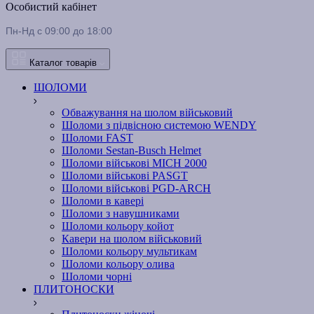
Особистий кабінет
Пн-Нд с 09:00 до 18:00
Каталог товарів
ШОЛОМИ
Обважування на шолом військовий
Шоломи з підвісною системою WENDY
Шоломи FAST
Шоломи Sestan-Busch Helmet
Шоломи військові MICH 2000
Шоломи військові PASGT
Шоломи військові PGD-ARCH
Шоломи в кавері
Шоломи з навушниками
Шоломи кольору койот
Кавери на шолом військовий
Шоломи кольору мультикам
Шоломи кольору олива
Шоломи чорні
ПЛИТОНОСКИ