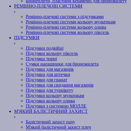
Бронеплити, пластини керамічні для бронежилету
РЕМІННО-ПЛЕЧОВІ СИСТЕМИ
Ремінно-плечові системи з підсумками
Ремінно-плечові системи кольору мультикам
Ремінно-плечові системи кольору олива
Ремінно-плечові системи кольору піксель
ПІДСУМКИ
Підсумки подвійні
Підсумки кольору піксель
Підсумки чорні
Сумки напашники для бронежилета
Підсумки для магазинів
Підсумки для аптечки
Підсумки для гранат
Підсумки для скидання магазинів
Підсумки для турнікету
Підсумки кольору мультикам
Підсумки кольору олива
Підсумки з системою МОЛЛЕ
М'ЯКИЙ БАЛІСТИЧНИЙ ЗАХИСТ
Балістичний захист паху
М'який балістичний захист плеч