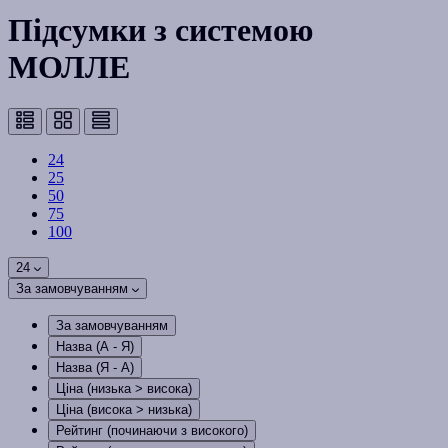
Підсумки з системою
МОЛЛЕ
24
25
50
75
100
24
За замовчуванням
За замовчуванням
Назва (А - Я)
Назва (Я - А)
Ціна (низька > висока)
Ціна (висока > низька)
Рейтинг (починаючи з високого)