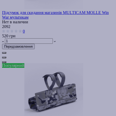
Підсумок для скидання магазинів MULTICAM MOLLE Win
War мультикам
Нет в наличии
2092
0
520 грн
Передзамовлення
Популярний