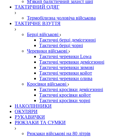
М'який балістичний захист шиї
ТАКТИЧНИЙ ОДЯГ
Термобілизна чоловіча військова
ТАКТИЧНЕ ВЗУТТЯ
Берці військові
Тактичні берці демісезонні
Тактичні берці чорні
Черевики військові
Тактичні черевики Lowa
Тактичні черевики демісезонні
Тактичні черевики зимові
Тактичні черевики койот
Тактичні черевики олива
Кросівки військові
Тактичні кросівки демісезонні
Тактичні кросівки койот
Тактичні кросівки чорні
НАКОЛІННИКИ
ОКУЛЯРИ
РУКАВИЧКИ
РЮКЗАКИ ТА СУМКИ
Рюкзаки військові на 80 літрів