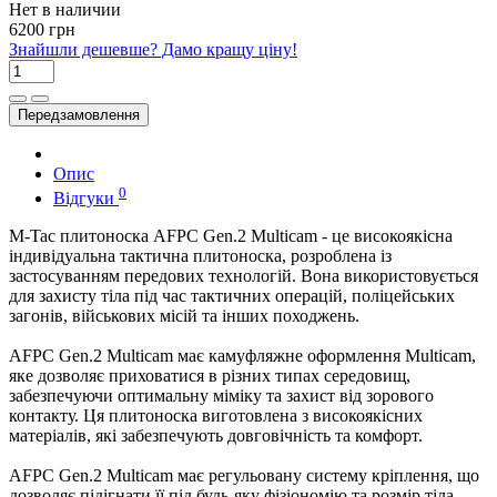
Нет в наличии
6200 грн
Знайшли дешевше? Дамо кращу ціну!
Передзамовлення
Опис
0
Відгуки
M-Tac плитоноска AFPC Gen.2 Multicam - це високоякісна
індивідуальна тактична плитоноска, розроблена із
застосуванням передових технологій. Вона використовується
для захисту тіла під час тактичних операцій, поліцейських
загонів, військових місій та інших походжень.
AFPC Gen.2 Multicam має камуфляжне оформлення Multicam,
яке дозволяє приховатися в різних типах середовищ,
забезпечуючи оптимальну міміку та захист від зорового
контакту. Ця плитоноска виготовлена з високоякісних
матеріалів, які забезпечують довговічність та комфорт.
AFPC Gen.2 Multicam має регульовану систему кріплення, що
дозволяє підігнати її під будь-яку фізіономію та розмір тіла.