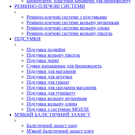
Бронеплити, пластини керамічні для бронежилету
РЕМІННО-ПЛЕЧОВІ СИСТЕМИ
Ремінно-плечові системи з підсумками
Ремінно-плечові системи кольору мультикам
Ремінно-плечові системи кольору олива
Ремінно-плечові системи кольору піксель
ПІДСУМКИ
Підсумки подвійні
Підсумки кольору піксель
Підсумки чорні
Сумки напашники для бронежилета
Підсумки для магазинів
Підсумки для аптечки
Підсумки для гранат
Підсумки для скидання магазинів
Підсумки для турнікету
Підсумки кольору мультикам
Підсумки кольору олива
Підсумки з системою МОЛЛЕ
М'ЯКИЙ БАЛІСТИЧНИЙ ЗАХИСТ
Балістичний захист паху
М'який балістичний захист плеч