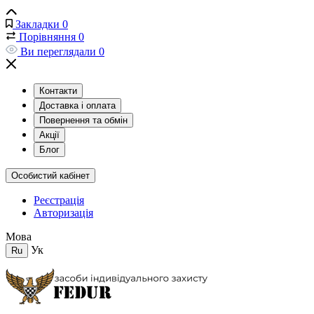
Закладки
0
Порівняння
0
Ви переглядали
0
Контакти
Доставка і оплата
Повернення та обмін
Акції
Блог
Особистий кабінет
Реєстрація
Авторизація
Мова
Ук
Ru