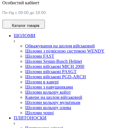
Особистий кабінет
Пн-Нд с 09:00 до 18:00
Каталог товарів
ШОЛОМИ
Обважування на шолом військовий
Шоломи з підвісною системою WENDY
Шоломи FAST
Шоломи Sestan-Busch Helmet
Шоломи військові MICH 2000
Шоломи військові PASGT
Шоломи військові PGD-ARCH
Шоломи в кавері
Шоломи з навушниками
Шоломи кольору койот
Кавери на шолом військовий
Шоломи кольору мультикам
Шоломи кольору олива
Шоломи чорні
ПЛИТОНОСКИ