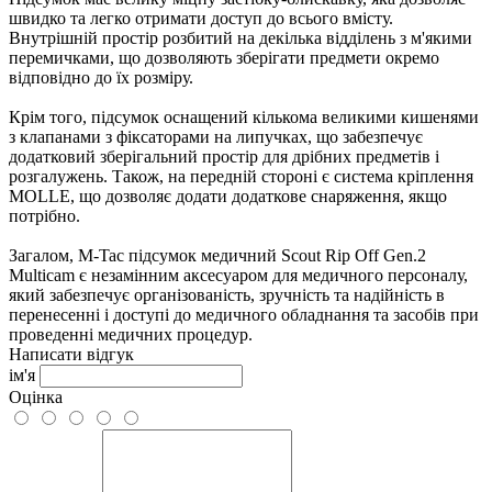
швидко та легко отримати доступ до всього вмісту.
Внутрішній простір розбитий на декілька відділень з м'якими
перемичками, що дозволяють зберігати предмети окремо
відповідно до їх розміру.
Крім того, підсумок оснащений кількома великими кишенями
з клапанами з фіксаторами на липучках, що забезпечує
додатковий зберігальний простір для дрібних предметів і
розгалужень. Також, на передній стороні є система кріплення
MOLLE, що дозволяє додати додаткове снаряження, якщо
потрібно.
Загалом, M-Tac підсумок медичний Scout Rip Off Gen.2
Multicam є незамінним аксесуаром для медичного персоналу,
який забезпечує організованість, зручність та надійність в
перенесенні і доступі до медичного обладнання та засобів при
проведенні медичних процедур.
Написати відгук
ім'я
Оцінка