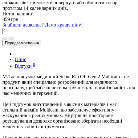
споживачів» ви можете повернути або обміняти товар
протягом 14 календарних днів.
Нет в наличии
859 грн
Знайшли дешевше? Дамо кращу ціну!
Передзамовлення
Опис
0
Відгуки
M-Tac підсумок медичний Scout Rip Off Gen.2 Multicam - це
продукт, який спеціально розроблений для медичного
персоналу, щоб забезпечити їм зручність та організованість під
час медичних інтервенцій.
Цей підсумок виготовлений з якісних матеріалів і має
стильний дизайн Multicam, що забезпечує ефективну
маскування в різних умовах. Внутрішнє просторове
розташування дозволяє організовано зберігати необхідні
медичні засоби і інструменти.
Підсумок має велику міцну застібку-блискавку, яка дозволяє