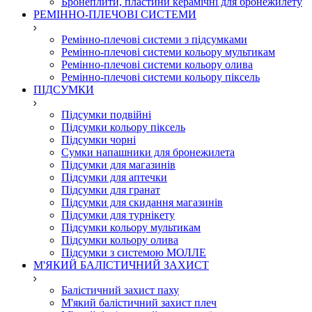
Бронеплити, пластини керамічні для бронежилету
РЕМІННО-ПЛЕЧОВІ СИСТЕМИ
Ремінно-плечові системи з підсумками
Ремінно-плечові системи кольору мультикам
Ремінно-плечові системи кольору олива
Ремінно-плечові системи кольору піксель
ПІДСУМКИ
Підсумки подвійні
Підсумки кольору піксель
Підсумки чорні
Сумки напашники для бронежилета
Підсумки для магазинів
Підсумки для аптечки
Підсумки для гранат
Підсумки для скидання магазинів
Підсумки для турнікету
Підсумки кольору мультикам
Підсумки кольору олива
Підсумки з системою МОЛЛЕ
М'ЯКИЙ БАЛІСТИЧНИЙ ЗАХИСТ
Балістичний захист паху
М'який балістичний захист плеч