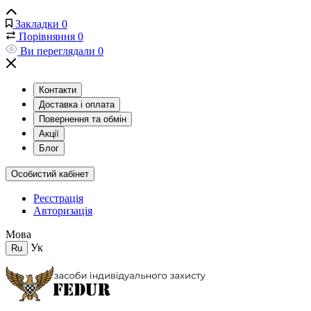
Закладки
0
Порівняння
0
Ви переглядали
0
Контакти
Доставка і оплата
Повернення та обмін
Акції
Блог
Особистий кабінет
Реєстрація
Авторизація
Мова
Ук
Ru