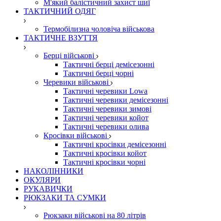
М'який балістичний захист шиї
ТАКТИЧНИЙ ОДЯГ
Термобілизна чоловіча військова
ТАКТИЧНЕ ВЗУТТЯ
Берці військові
Тактичні берці демісезонні
Тактичні берці чорні
Черевики військові
Тактичні черевики Lowa
Тактичні черевики демісезонні
Тактичні черевики зимові
Тактичні черевики койот
Тактичні черевики олива
Кросівки військові
Тактичні кросівки демісезонні
Тактичні кросівки койот
Тактичні кросівки чорні
НАКОЛІННИКИ
ОКУЛЯРИ
РУКАВИЧКИ
РЮКЗАКИ ТА СУМКИ
Рюкзаки військові на 80 літрів