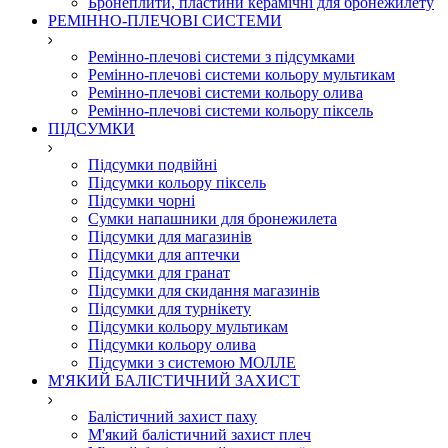
Бронеплити, пластини керамічні для бронежилету
РЕМІННО-ПЛЕЧОВІ СИСТЕМИ
Ремінно-плечові системи з підсумками
Ремінно-плечові системи кольору мультикам
Ремінно-плечові системи кольору олива
Ремінно-плечові системи кольору піксель
ПІДСУМКИ
Підсумки подвійні
Підсумки кольору піксель
Підсумки чорні
Сумки напашники для бронежилета
Підсумки для магазинів
Підсумки для аптечки
Підсумки для гранат
Підсумки для скидання магазинів
Підсумки для турнікету
Підсумки кольору мультикам
Підсумки кольору олива
Підсумки з системою МОЛЛЕ
М'ЯКИЙ БАЛІСТИЧНИЙ ЗАХИСТ
Балістичний захист паху
М'який балістичний захист плеч