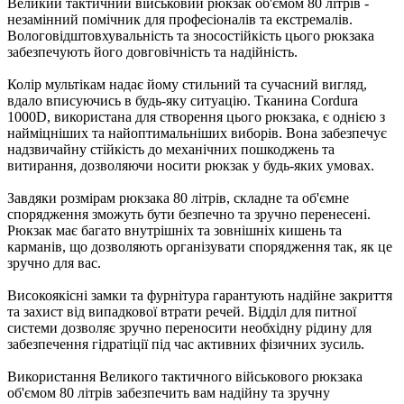
Великий тактичний військовий рюкзак об'ємом 80 літрів -
незамінний помічник для професіоналів та екстремалів.
Вологовідштовхувальність та зносостійкість цього рюкзака
забезпечують його довговічність та надійність.
Колір мультікам надає йому стильний та сучасний вигляд,
вдало вписуючись в будь-яку ситуацію. Тканина Cordura
1000D, використана для створення цього рюкзака, є однією з
найміцніших та найоптимальніших виборів. Вона забезпечує
надзвичайну стійкість до механічних пошкоджень та
витирання, дозволяючи носити рюкзак у будь-яких умовах.
Завдяки розмірам рюкзака 80 літрів, складне та об'ємне
спорядження зможуть бути безпечно та зручно перенесені.
Рюкзак має багато внутрішніх та зовнішніх кишень та
карманів, що дозволяють організувати спорядження так, як це
зручно для вас.
Високоякісні замки та фурнітура гарантують надійне закриття
та захист від випадкової втрати речей. Відділ для питної
системи дозволяє зручно переносити необхідну рідину для
забезпечення гідратіції під час активних фізичних зусиль.
Використання Великого тактичного військового рюкзака
об'ємом 80 літрів забезпечить вам надійну та зручну