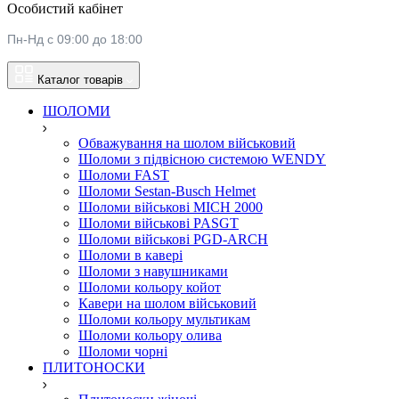
Особистий кабінет
Пн-Нд с 09:00 до 18:00
Каталог товарів
ШОЛОМИ
Обважування на шолом військовий
Шоломи з підвісною системою WENDY
Шоломи FAST
Шоломи Sestan-Busch Helmet
Шоломи військові MICH 2000
Шоломи військові PASGT
Шоломи військові PGD-ARCH
Шоломи в кавері
Шоломи з навушниками
Шоломи кольору койот
Кавери на шолом військовий
Шоломи кольору мультикам
Шоломи кольору олива
Шоломи чорні
ПЛИТОНОСКИ