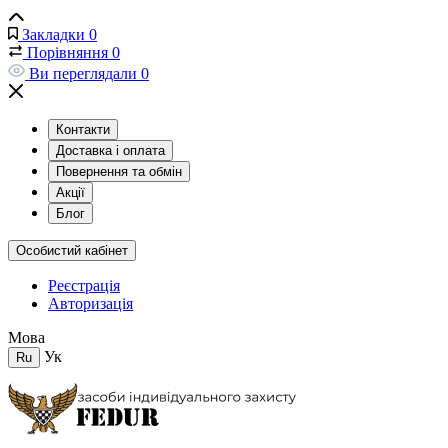
Закладки
0
Порівняння
0
Ви переглядали
0
Контакти
Доставка і оплата
Повернення та обмін
Акції
Блог
Особистий кабінет
Реєстрація
Авторизація
Мова
Ук
Ru