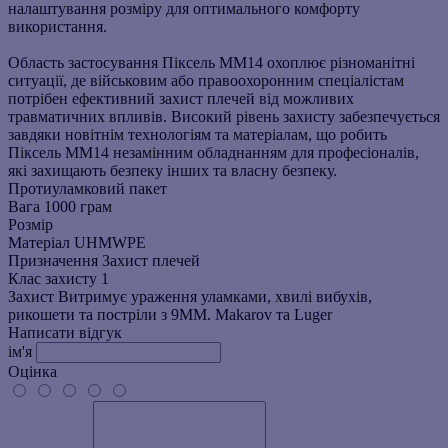
налаштування розміру для оптимального комфорту
використання.
Область застосування Піксель ММ14 охоплює різноманітні
ситуації, де військовим або правоохоронним спеціалістам
потрібен ефективний захист плечей від можливих
травматичних впливів. Високий рівень захисту забезпечується
завдяки новітнім технологіям та матеріалам, що робить
Піксель ММ14 незамінним обладнанням для професіоналів,
які захищають безпеку інших та власну безпеку.
Протиуламковий пакет
Вага
1000 грам
Розмір
Матеріал
UHMWPE
Призначення
Захист плечей
Клас захисту
1
Захист
Витримує ураження уламками, хвилі вибухів,
рикошети та постріли з 9ММ. Makarov та Luger
Написати відгук
ім'я
Оцінка