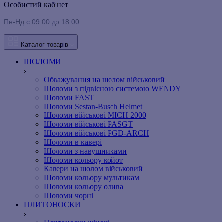
Особистий кабінет
Пн-Нд с 09:00 до 18:00
Каталог товарів
ШОЛОМИ
Обважування на шолом військовий
Шоломи з підвісною системою WENDY
Шоломи FAST
Шоломи Sestan-Busch Helmet
Шоломи військові MICH 2000
Шоломи військові PASGT
Шоломи військові PGD-ARCH
Шоломи в кавері
Шоломи з навушниками
Шоломи кольору койот
Кавери на шолом військовий
Шоломи кольору мультикам
Шоломи кольору олива
Шоломи чорні
ПЛИТОНОСКИ