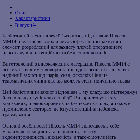
Опис
Характеристики
0
Відгуки
Балістичний захист плечей 1-го класу під назвою Піксель
ММ14 представляє собою високоефективний захисний
елемент, розроблений для захисту плечей оперативного
персоналу від потенційних небезпечних впливів.
Виготовлений з високоякісних матеріалів, Піксель ММ14 є
легким і зручним у використанні, одночасно забезпечуючи
надійний захист від шарів, скал, осколків і інших
травматичних чинників, що можуть стати причиною травм.
Цей балістичний захист відповідає 1-му класу, що підтверджує
його високу ступінь захисної дії. Використовується у
військових, правоохоронних та безпекових силах, а також в
промислових секторах, де існує потенційна небезпека
травмування.
Основні особливості Піксель ММ14 включають в себе
максимальну міцність та надійність, високу
водонепроникність і дихаючість, а також можливість