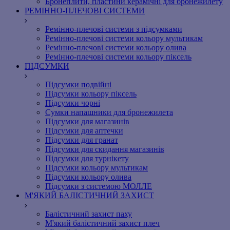
Бронеплити, пластини керамічні для бронежилету
РЕМІННО-ПЛЕЧОВІ СИСТЕМИ
Ремінно-плечові системи з підсумками
Ремінно-плечові системи кольору мультикам
Ремінно-плечові системи кольору олива
Ремінно-плечові системи кольору піксель
ПІДСУМКИ
Підсумки подвійні
Підсумки кольору піксель
Підсумки чорні
Сумки напашники для бронежилета
Підсумки для магазинів
Підсумки для аптечки
Підсумки для гранат
Підсумки для скидання магазинів
Підсумки для турнікету
Підсумки кольору мультикам
Підсумки кольору олива
Підсумки з системою МОЛЛЕ
М'ЯКИЙ БАЛІСТИЧНИЙ ЗАХИСТ
Балістичний захист паху
М'який балістичний захист плеч