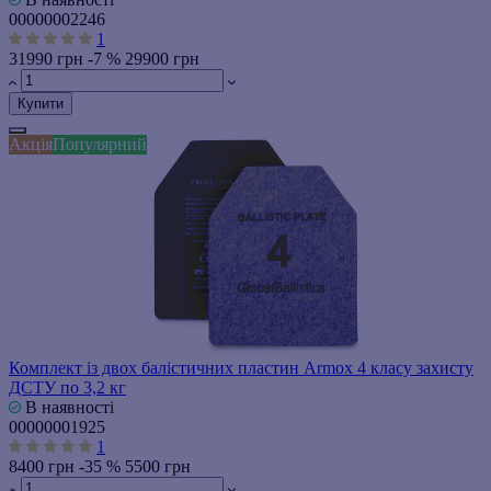
00000002246
1
31990 грн
-7 %
29900 грн
Купити
Акція
Популярний
Комплект із двох балістичних пластин Armox 4 класу захисту
ДСТУ по 3,2 кг
В наявності
00000001925
1
8400 грн
-35 %
5500 грн