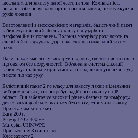
ідеальним для захисту даної частини тіла. Компактність
розмірів забезпечує комфортне носіння пакета, не обмежуючи
рухів людини.
Виготовлений з високоякісних матеріалів, балістичний пакет
забезпечує високий рівень захисту від ударів та
перфораційних поранень. Волокна матеріалу розділяють та
енергію й згладжують удар, надаючи максимальний захист
пахві.
Пакет також має легку конструкцію, що дозволяє носити його
під одягом без незручностей. Вбудована система фіксації
забезпечує стабільне прилягання до тіла, не допускаючи зсуву
пакета під час руху.
Балістичний пакет 2-го класу для захисту пахви є ідеальним
вибором для тих, хто потребує надійного захисту в цій
області. Він забезпечує високий рівень безпеки та комфорту,
дозволяючи довільно рухатися без страху отримати травму.
Протиуламковий пакет
Вага
200 г.
Розмір
140 х 300 мм
Матеріал
UHMWPE
Призначення
Захист паху
Клас захисту
2