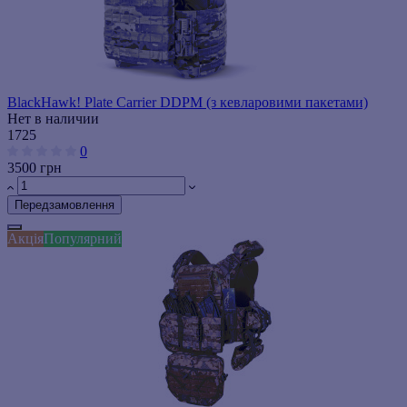
BlackHawk! Plate Carrier DDPM (з кевларовими пакетами)
Нет в наличии
1725
0
3500 грн
Передзамовлення
Акція
Популярний