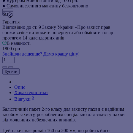
● Кур'єром Нової Пошти від 100 грн.
● Самовивезення з магазину безкоштовно
Гарантія
Відповідно до ст. 9 Закону України «Про захист прав
споживачів» ви можете повернути або обміняти товар
протягом 14 календарних днів.
В наявності
1800 грн
Знайшли дешевше? Дамо кращу ціну!
Купити
Опис
Характеристики
0
Відгуки
Балістичний пакет 2-го класу для захисту пахви є надійним
засобом захисту, розробленим спеціально для захисту пахви
від можливих небезпечних впливів.
Цей пакет має розмір 160 на 200 мм, що робить його