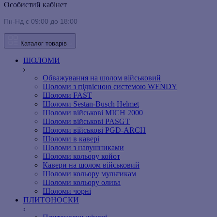
Особистий кабінет
Пн-Нд с 09:00 до 18:00
Каталог товарів
ШОЛОМИ
Обважування на шолом військовий
Шоломи з підвісною системою WENDY
Шоломи FAST
Шоломи Sestan-Busch Helmet
Шоломи військові MICH 2000
Шоломи військові PASGT
Шоломи військові PGD-ARCH
Шоломи в кавері
Шоломи з навушниками
Шоломи кольору койот
Кавери на шолом військовий
Шоломи кольору мультикам
Шоломи кольору олива
Шоломи чорні
ПЛИТОНОСКИ