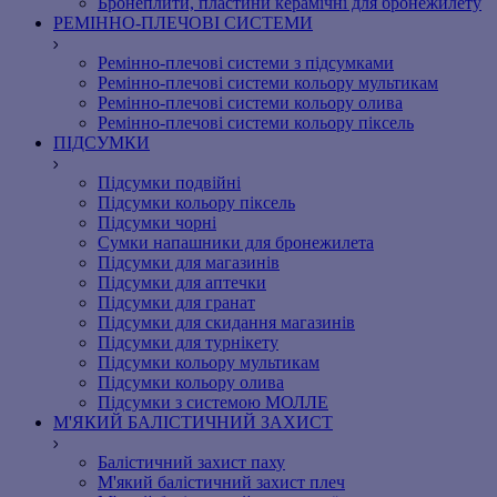
Бронеплити, пластини керамічні для бронежилету
РЕМІННО-ПЛЕЧОВІ СИСТЕМИ
Ремінно-плечові системи з підсумками
Ремінно-плечові системи кольору мультикам
Ремінно-плечові системи кольору олива
Ремінно-плечові системи кольору піксель
ПІДСУМКИ
Підсумки подвійні
Підсумки кольору піксель
Підсумки чорні
Сумки напашники для бронежилета
Підсумки для магазинів
Підсумки для аптечки
Підсумки для гранат
Підсумки для скидання магазинів
Підсумки для турнікету
Підсумки кольору мультикам
Підсумки кольору олива
Підсумки з системою МОЛЛЕ
М'ЯКИЙ БАЛІСТИЧНИЙ ЗАХИСТ
Балістичний захист паху
М'який балістичний захист плеч