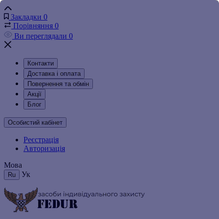
Закладки
0
Порівняння
0
Ви переглядали
0
Контакти
Доставка і оплата
Повернення та обмін
Акції
Блог
Особистий кабінет
Реєстрація
Авторизація
Мова
Ук
Ru